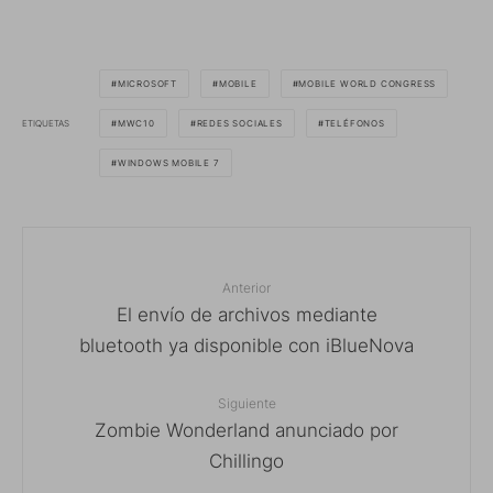
MICROSOFT
MOBILE
MOBILE WORLD CONGRESS
ETIQUETAS
MWC10
REDES SOCIALES
TELÉFONOS
WINDOWS MOBILE 7
Anterior
El envío de archivos mediante
bluetooth ya disponible con iBlueNova
Siguiente
Zombie Wonderland anunciado por
Chillingo