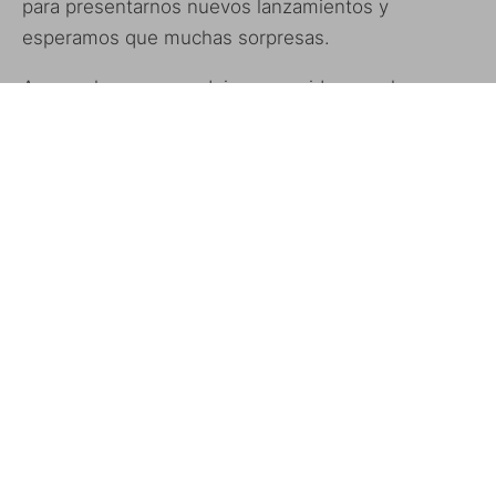
para presentarnos nuevos lanzamientos y
esperamos que muchas sorpresas.
Aprovechamos para dejaros un video en el que
Esfera habla para la televisión de barcelona,
BTV
,
dando su opinión sobre lo que se espera que
veamos en la feria.
Si tenéis previsto ir a, quizás os interese
descargar
la aplicación
para el iPhone, con los horarios de las