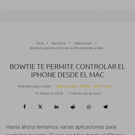
Inicio
App Store
Aplicaciones
Bowtie te permite controlar el iPhone desde el Mac
BOWTIE TE PERMITE CONTROLAR EL
IPHONE DESDE EL MAC
Yolanda Luque Loste
·
Aplicaciones
iPhone
iPod Touch
·
15 febrero, 2010
·
1 Minuto de lectura
Hasta ahora teníamos varias aplicaciones para