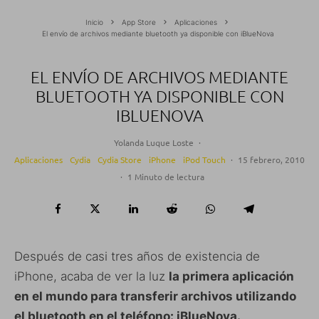
Inicio
App Store
Aplicaciones
El envío de archivos mediante bluetooth ya disponible con iBlueNova
EL ENVÍO DE ARCHIVOS MEDIANTE
BLUETOOTH YA DISPONIBLE CON
IBLUENOVA
Yolanda Luque Loste
·
Aplicaciones
Cydia
Cydia Store
iPhone
iPod Touch
·
15 febrero, 2010
·
1 Minuto de lectura
Después de casi tres años de existencia de
iPhone, acaba de ver la luz
la primera aplicación
en el mundo para transferir archivos utilizando
el bluetooth en el teléfono: iBlueNova.