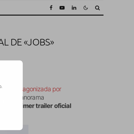
AL DE «JOBS»
o.
cula protagonizada por
tes del panorama
SE
ado el
primer trailer oficial