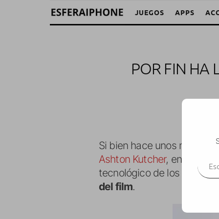
JUEGOS
APPS
AC
POR FIN HA 
S
Si bien hace unos meses os
Escr
Ashton Kutcher
, en donde 
tecnológico de los últimos
del film
.