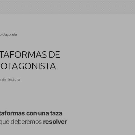
 protagonista
LATAFORMAS DE
ROTAGONISTA
 de lectura
taformas con una taza
el que deberemos
resolver