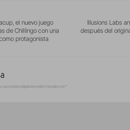
acup, el nuevo juego
Illusions Labs a
as de Chillingo con una
después del origin
como protagonista
ta
a.
Los campos obligatorios están marcados con
*