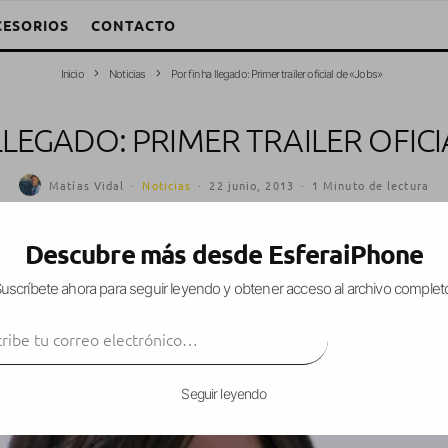
CESORIOS
CONTACTO
Inicio
Noticias
Por fin ha llegado: Primer trailer oficial de «Jobs»
LLEGADO: PRIMER TRAILER OFICI
Matías Vidal
·
Noticias
·
22 junio, 2013
·
1 Minuto de lectura
Descubre más desde EsferaiPhone
uscríbete ahora para seguir leyendo y obtener acceso al archivo complet
 hacíamos llegar las
primeras imágenes de la pelí
ibe tu correo electrónico…
encarna a uno de las personas que más importan
SUSCRIBIR
 años,
Steve Jobs
, en las últimas horas se ha lanz
Seguir leyendo