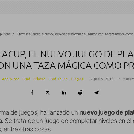
p Store
Storm in a Teacup, el nuevo juego de plataformas de Chillingo con una taza mágica como
EACUP, EL NUEVO JUEGO DE P
CON UNA TAZA MÁGICA COMO P
·
App Store
iPad
iPhone
iPod Touch
Juegos
·
22 junio, 2013
·
1 Minuto
firma de juegos, ha lanzado un
nuevo juego de pla
a
. Se trata de un juego de completar niveles en 
s
, entre otras cosas.