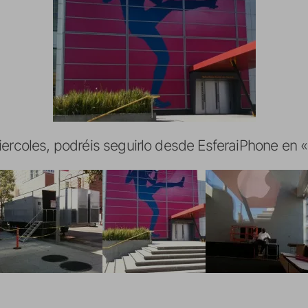
ercoles, podréis seguirlo desde EsferaiPhone en «