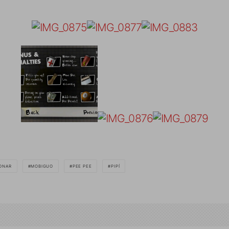
ONAR
MOBIGUO
PEE PEE
PIPÍ