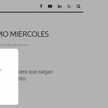
MO MIERCOLES
1 Minuto de lectura
o.
cual se espera que salgan
del recinto.
SE