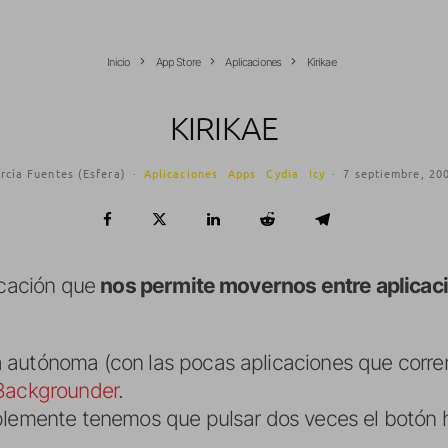
Inicio
App Store
Aplicaciones
Kirikae
KIRIKAE
rcía Fuentes (Esfera)
·
Aplicaciones
Apps
Cydia
Icy
·
7 septiembre, 20
icación que
nos permite movernos entre aplicac
 autónoma (con las pocas aplicaciones que corre
Backgrounder
.
plemente tenemos que pulsar dos veces el botón 