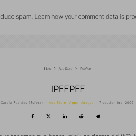
reduce spam.
Learn how your comment data is pro
Inicio
App Store
iPeePee
IPEEPEE
 García Fuentes (Esfera)
·
App Store
Apps
Juegos
·
7 septiembre, 2009