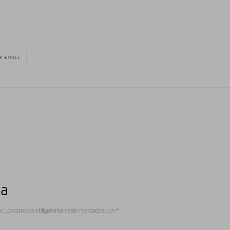
K & ROLL
ta
a.
Los campos obligatorios están marcados con
*