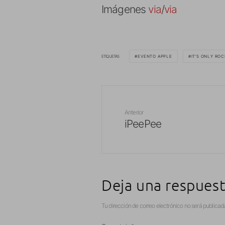
Imágenes
via
/
via
ETIQUETAS
EVENTO APPLE
IT’S ONLY ROC
Anterior
iPeePee
Deja una respues
Tu dirección de correo electrónico no será publicad