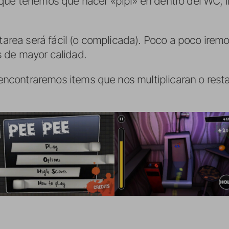
 que tenemos que hacer «pipí» en dentro del WC, 
 tarea será fácil (o complicada). Poco a poco irem
 de mayor calidad.
, encontraremos items que nos multiplicaran o rest