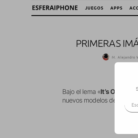
JUEGOS
APPS
AC
PRIMERAS IM
M. Alejandro 
S
Bajo el lema «
It’s Only Roc
Escr
nuevos modelos de iPod. A 