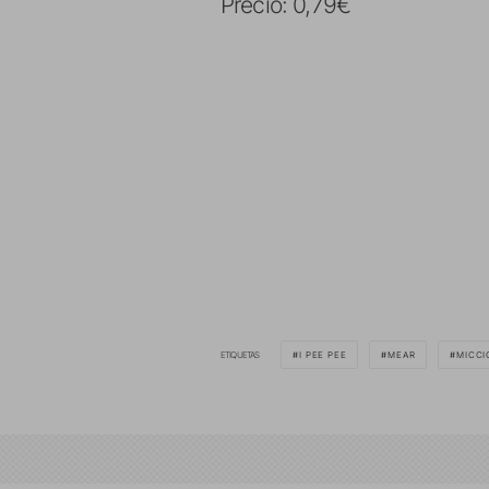
Precio: 0,79€
ETIQUETAS
I PEE PEE
MEAR
MICCI