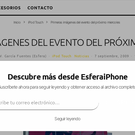
CESORIOS
CONTACTO
Inicio
iPod Touch
Primeras imágenes del evento del próximo miercoles
ÁGENES DEL EVENTO DEL PRÓXI
W. García Fuentes (Esfera)
·
iPod Touch
Noticias
·
7 septiembre, 2009
·
Descubre más desde EsferaiPhone
uscríbete ahora para seguir leyendo y obtener acceso al archivo complet
k & Roll
«, Apple prepara su próximo
evento
, del 
ibe tu correo electrónico…
día de hoy ya podemos ver las primeras imágenes 
SUSCRIBIR
Seguir leyendo