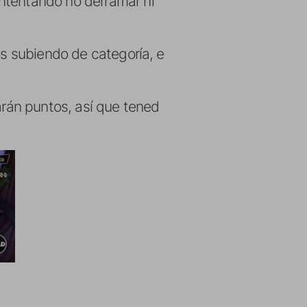
intentando no derramar ni
os subiendo de categoría, e
arán puntos, así que tened