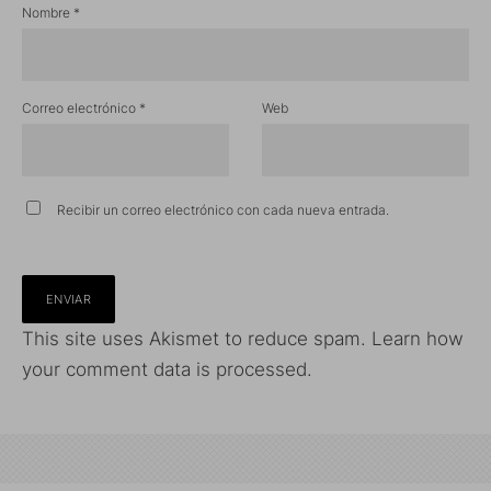
Nombre
*
Correo electrónico
*
Web
Recibir un correo electrónico con cada nueva entrada.
This site uses Akismet to reduce spam.
Learn how
your comment data is processed.