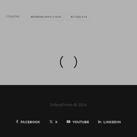
ETIQUETAS
BORRAR APPS CYDIA
CYDELETE
EsferaiPhone © 2024
FACEBOOK
X
YOUTUBE
LINKEDIN