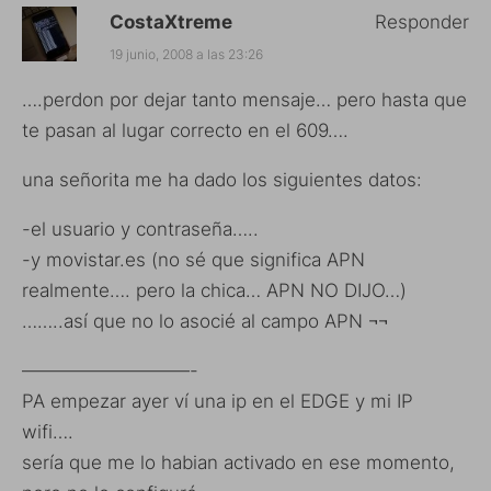
CostaXtreme
Responder
19 junio, 2008 a las 23:26
….perdon por dejar tanto mensaje… pero hasta que
te pasan al lugar correcto en el 609….
una señorita me ha dado los siguientes datos:
-el usuario y contraseña…..
-y movistar.es (no sé que significa APN
realmente…. pero la chica… APN NO DIJO…)
……..así que no lo asocié al campo APN ¬¬
—————————-
PA empezar ayer ví una ip en el EDGE y mi IP
wifi….
sería que me lo habian activado en ese momento,