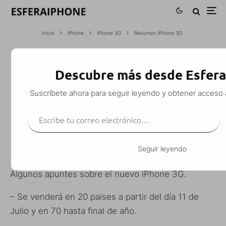
Inicio
iPhone
iPhone 3G
Resumen iPhone 3G
RESUMEN IPHONE 3G
Descubre más desde Esfer
M. Alejandro W. García Fuentes (Esfera)
·
iPhone 3G
Noticias
·
Suscríbete ahora para seguir leyendo y obtener acceso 
18 junio, 2008
·
1 Minuto de lectura
Escribe tu correo electrónico…
Seguir leyendo
Algunos apuntes sobre el nuevo iPhone 3G.
– Se venderá en 20 paises a partir del día 11 de
Julio y en 70 hasta final de año.