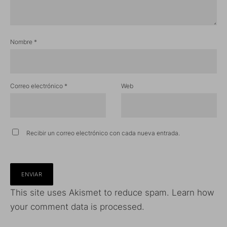
Nombre
*
Correo electrónico
*
Web
Recibir un correo electrónico con cada nueva entrada.
This site uses Akismet to reduce spam.
Learn how
your comment data is processed.