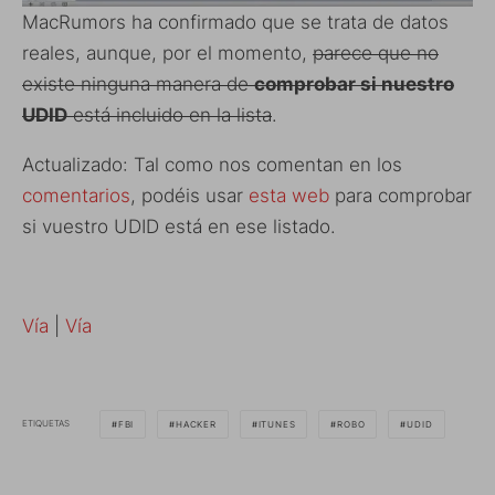
MacRumors ha confirmado que se trata de datos
reales, aunque, por el momento,
parece que no
existe ninguna manera de
comprobar si nuestro
UDID
está incluido en la lista
.
Actualizado: Tal como nos comentan en los
comentarios
, podéis usar
esta web
para comprobar
si vuestro UDID está en ese listado.
Vía
|
Vía
ETIQUETAS
FBI
HACKER
ITUNES
ROBO
UDID