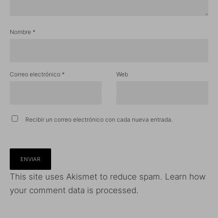
Nombre
*
Correo electrónico
*
Web
Recibir un correo electrónico con cada nueva entrada.
This site uses Akismet to reduce spam.
Learn how
your comment data is processed.