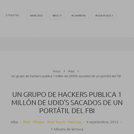
ETIQUETAS
ARCADE
BOLT!
CARRERA
USAIN BOLT
Inicio
iPad
Un grupo de hackers publica 1 millón de UDID’s sacados de un portátil del FBI
UN GRUPO DE HACKERS PUBLICA 1
MILLÓN DE UDID’S SACADOS DE UN
PORTÁTIL DEL FBI
Alba
·
iPad
iPhone
iPod Touch
Noticias
·
4 septiembre, 2012
·
1 Minuto de lectura