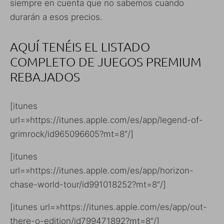
siempre en cuenta que no sabemos cuando
durarán a esos precios.
AQUÍ TENÉIS EL LISTADO
COMPLETO DE JUEGOS PREMIUM
REBAJADOS
[itunes
url=»https://itunes.apple.com/es/app/legend-of-
grimrock/id965096605?mt=8″/]
[itunes
url=»https://itunes.apple.com/es/app/horizon-
chase-world-tour/id991018252?mt=8″/]
[itunes url=»https://itunes.apple.com/es/app/out-
there-o-edition/id799471892?mt=8″/]