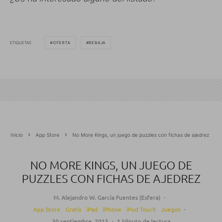
ETIQUETAS
OFERTA
REBAJA
Inicio
App Store
No More Kings, un juego de puzzles con fichas de ajedrez
NO MORE KINGS, UN JUEGO DE
PUZZLES CON FICHAS DE AJEDREZ
M. Alejandro W. García Fuentes (Esfera)
·
App Store
Gratis
iPad
iPhone
iPod Touch
Juegos
·
30 septiembre, 2015
·
1 Minuto de lectura