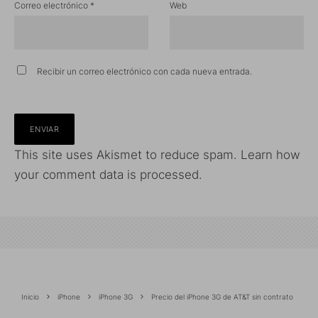
Correo electrónico
*
Web
Recibir un correo electrónico con cada nueva entrada.
This site uses Akismet to reduce spam.
Learn how
your comment data is processed.
Inicio
iPhone
iPhone 3G
Precio del iPhone 3G de AT&T sin contrato