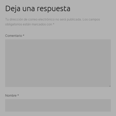
Deja una respuesta
Tu dirección de correo electrónico no será publicada.
Los campos
obligatorios están marcados con
*
Comentario
*
Nombre
*