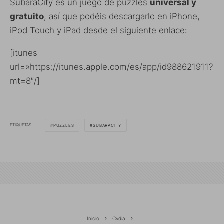
SubaraCity es un juego de puzzles
universal y
gratuito
, así que podéis descargarlo en iPhone,
iPod Touch y iPad desde el siguiente enlace:
[itunes
url=»https://itunes.apple.com/es/app/id988621911?
mt=8″/]
ETIQUETAS
PUZZLES
SUBARACITY
Inicio
Cydia