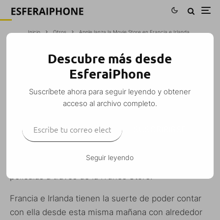
Inicio
Otros
Apple lanza la Movie Store en Francia e Irlanda
Descubre más desde
APPLE LANZA LA MOVIE STORE EN
EsferaiPhone
FRANCIA E IRLANDA
Suscríbete ahora para seguir leyendo y obtener
Yolanda Luque Loste
·
Otros
·
1 mayo, 2010
·
1 Minuto de lectura
acceso al archivo completo.
Escribe tu correo electrónico…
SUSCRIBIRSE
Ya son dos paises más los elegidos por Apple para
Seguir leyendo
poder disfrutar del servicio de compra y alquiler de
películas a través de la iTunes Store.
Francia e Irlanda tienen la suerte de poder contar
con ella desde esta misma mañana con alrededor