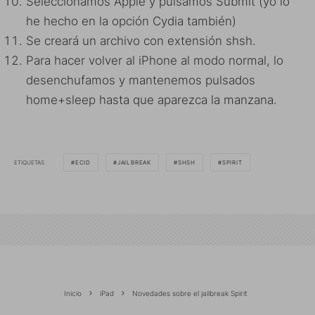
Seleccionamos Apple y pulsamos Submit (yo lo
he hecho en la opción Cydia también)
Se creará un archivo con extensión shsh.
Para hacer volver al iPhone al modo normal, lo
desenchufamos y mantenemos pulsados
home+sleep hasta que aparezca la manzana.
ETIQUETAS
ECID
JAILBREAK
SHSH
SPIRIT
Inicio
iPad
Novedades sobre el jailbreak Spirit