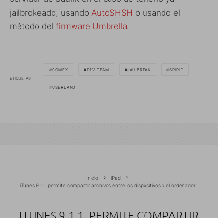
jailbrokeado, usando
AutoSHSH
o usando el
método del
firmware Umbrella
.
COMEX
DEV TEAM
JAILBREAK
SPIRIT
ETIQUETAS
USERLAND
Inicio
iPad
iTunes 9.1.1. permite compartir archivos entre los dispositivos y el ordenador
ITUNES 9.1.1. PERMITE COMPARTIR