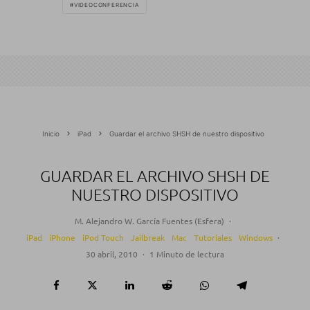
VIDEOCONFERENCIA
Inicio
iPad
Guardar el archivo SHSH de nuestro dispositivo
GUARDAR EL ARCHIVO SHSH DE
NUESTRO DISPOSITIVO
M. Alejandro W. García Fuentes (Esfera)
·
iPad
iPhone
iPod Touch
Jailbreak
Mac
Tutoriales
Windows
·
30 abril, 2010
·
1 Minuto de lectura