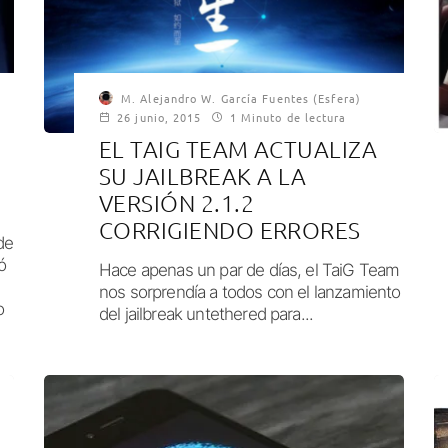
M. Alejandro W. García Fuentes (Esfera)
26 junio, 2015
1 Minuto de lectura
EL TAIG TEAM ACTUALIZA
SU JAILBREAK A LA
VERSIÓN 2.1.2
CORRIGIENDO ERRORES
de
ó
Hace apenas un par de días, el TaiG Team
nos sorprendía a todos con el lanzamiento
o
del jailbreak untethered para...