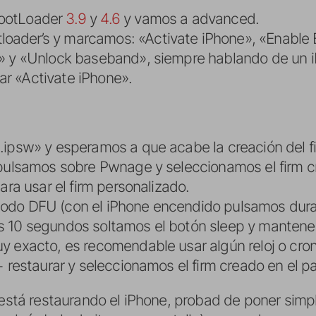
BootLoader
3.9
y
4.6
y vamos a advanced.
oader’s y marcamos: «Activate iPhone», «Enable
6» y «Unlock baseband», siempre hablando de un 
r «Activate iPhone».
.ipsw» y esperamos a que acabe la creación del f
 pulsamos sobre Pwnage y seleccionamos el firm 
ara usar el firm personalizado.
odo DFU (con el iPhone encendido pulsamos dura
s 10 segundos soltamos el botón sleep y mantene
y exacto, es recomendable usar algún reloj o cro
+ restaurar y seleccionamos el firm creado en el p
s está restaurando el iPhone, probad de poner si