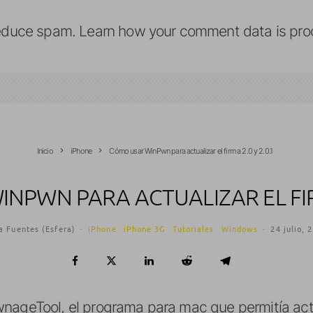
reduce spam.
Learn how your comment data is pro
Inicio
iPhone
Cómo usar WinPwn para actualizar el firm a 2.0 y 2.0.1
NPWN PARA ACTUALIZAR EL FIRM 
a Fuentes (Esfera)
·
iPhone
iPhone 3G
Tutoriales
Windows
·
24 julio, 
nageTool, el programa para mac que permitía actua