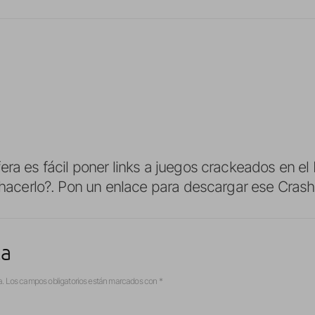
ra es fácil poner links a juegos crackeados en el 
 hacerlo?. Pon un enlace para descargar ese Crash.
ta
a.
Los campos obligatorios están marcados con
*