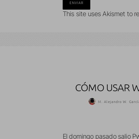
This site uses Akismet to 
CÓMO USAR WI
M. Alejandro W. Garcí
El domingo pasado salio Pw