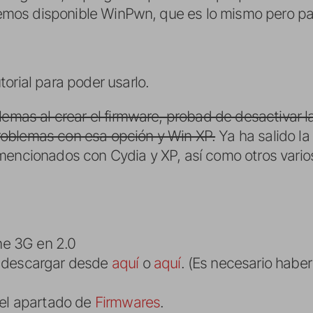
tenemos disponible WinPwn, que es lo mismo pero 
orial para poder usarlo.
lemas al crear el firmware, probad de desactivar la
oblemas con esa opción y Win XP.
Ya ha salido la
mencionados con Cydia y XP, así como otros vario
one 3G en 2.0
s descargar desde
aquí
o
aquí
. (Es necesario haber
 el apartado de
Firmwares
.