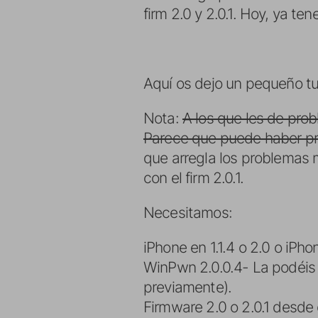
firm 2.0 y 2.0.1. Hoy, ya 
Aquí os dejo un pequeño tut
Nota:
A los que les de prob
Parece que puede haber pr
que arregla los problemas 
con el firm 2.0.1.
Necesitamos:
iPhone en 1.1.4 o 2.0 o iPh
WinPwn 2.0.0.4- La podéi
previamente).
Firmware 2.0 o 2.0.1 desde