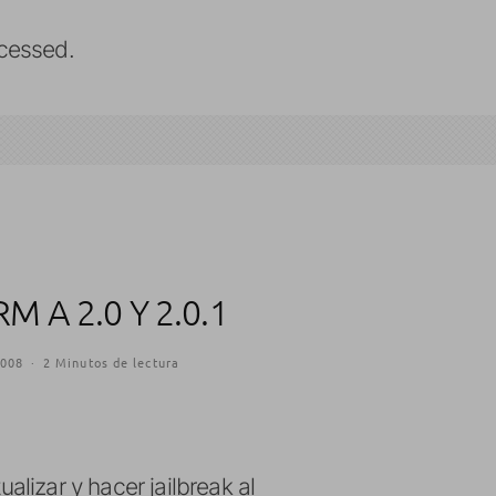
cessed.
A 2.0 Y 2.0.1
2008
·
2 Minutos de lectura
lizar y hacer jailbreak al