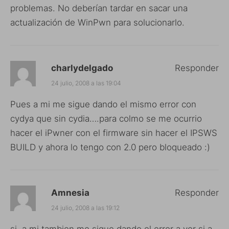
problemas. No deberían tardar en sacar una
actualización de WinPwn para solucionarlo.
charlydelgado
Responder
24 julio, 2008 a las 19:04
Pues a mi me sigue dando el mismo error con
cydya que sin cydia….para colmo se me ocurrio
hacer el iPwner con el firmware sin hacer el IPSWS
BUILD y ahora lo tengo con 2.0 pero bloqueado :)
Amnesia
Responder
24 julio, 2008 a las 19:12
si, a mi tambien me sigue dando el error a ver si a