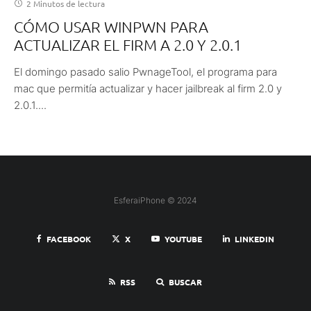
2 Minutos de lectura
CÓMO USAR WINPWN PARA
ACTUALIZAR EL FIRM A 2.0 Y 2.0.1
El domingo pasado salio PwnageTool, el programa para
mac que permitía actualizar y hacer jailbreak al firm 2.0 y
2.0.1....
EsferaiPhone © 2024
FACEBOOK
X
YOUTUBE
LINKEDIN
RSS
BUSCAR