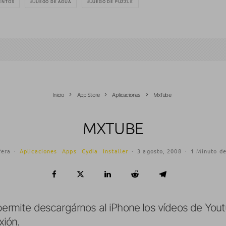
ENTOS
JUEGO DE AGUA
JUEGO DE PUZZLE
Inicio
App Store
Aplicaciones
MxTube
MXTUBE
fera
·
Aplicaciones
Apps
Cydia
Installer
·
3 agosto, 2008
·
1 Minuto de
 permite descargárnos al iPhone los vídeos de You
xión.