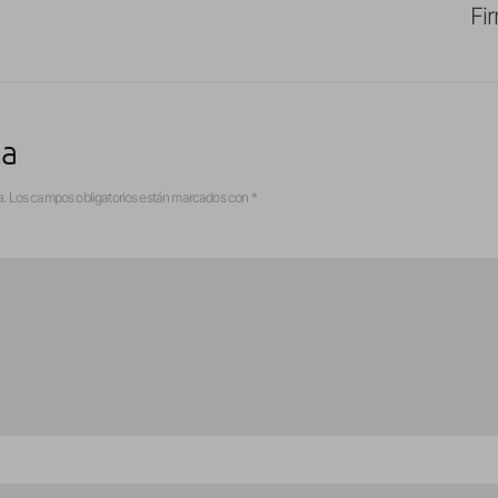
Fi
ta
a.
Los campos obligatorios están marcados con
*