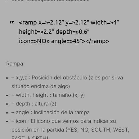
<ramp x=»-2.12″ y=»2.12″ width=»4″
height=»2.2″ depth=»0.6″
icon=»NO» angle=»45″></ramp>
Rampa
– x,y,z : Posición del obstáculo (z es por si va
situado encima de algo)
– width, height : tamaño (x, y)
– depth : altura (z)
– angle : Inclinación de la rampa
– icon : El icono que vemos para indicar su
posición en la partida (YES, NO, SOUTH, WEST,
EAST, NORTH)