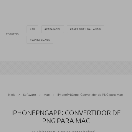
3D
PAPA NOEL
PAPA NOEL BAILANDO
ETIQUETAS
SANTA CLAUS
Inicio
Software
Mac
iPhonePNGApp: Convertidor de PNG para Mac
IPHONEPNGAPP: CONVERTIDOR DE
PNG PARA MAC
M. Alejandro W. García Fuentes (Esfera)
·