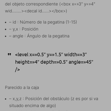
del objeto correspondiente (<box x=»3″ y=»4″
wid……..><decal id……></box>)
– id : Número de la pegatina (1-15)
– y,x : Posición
– angle : Ángulo de la pegatina
<level x=»0.5″ y=»1.5″ width=»3″
height=»4″ depth=»0.5″ angle=»45″
/>
Parecido a la caja
– x,y,z : Posición del obstáculo (z es por si va
situado encima de algo)