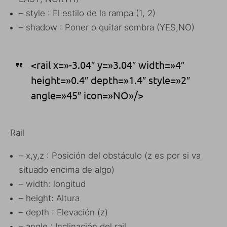
– style : El estilo de la rampa (1, 2)
– shadow : Poner o quitar sombra (YES,NO)
<rail x=»-3.04″ y=»3.04″ width=»4″
height=»0.4″ depth=»1.4″ style=»2″
angle=»45″ icon=»NO»/>
Rail
– x,y,z : Posición del obstáculo (z es por si va
situado encima de algo)
– width: longitud
– height: Altura
– depth : Elevación (z)
– angle : Inclinación del rail