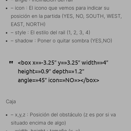
– icon : El icono que vemos para indicar su
posición en la partida (YES, NO, SOUTH, WEST,
EAST, NORTH)
– style : El estilo del rail (1, 2, 3, 4)
– shadow : Poner o quitar sombra (YES,NO)
<box x=»-3.25″ y=»3.25″ width=»4″
height=»0.9″ depth=»1.2″
angle=»45″ icon=»NO»></box>
Caja
– x,y,z : Posición del obstáculo (z es por si va
situado encima de algo)
– width, height : tamaño (x, y)