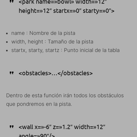
<park name=»bowl» width=»12″
height=»12″ startx=»0″ starty=»0″>
name : Nombre de la pista
width, height : Tamaño de la pista
startx, starty, startz : Punto inicial de la tabla
<obstacles>…</obstacles>
Dentro de esta función irán todos los obstáculos
que pondremos en la pista.
<wall x=»-6″ z=»1.2″ width=»12″
angle=»90″/>