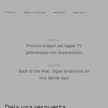
ETIQUETAS
BACK TO THE MAC
KEYNOTE
MAC OS X
Anterior
Primera imágen del Apple TV
jailbrokeado con Greenpois0n
Siguiente
Back to the Mac: Sigue la keynote en
vivo desde aquí
Deja una respuesta