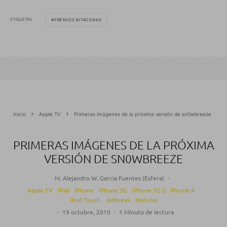
ETIQUETAS
PREMIOS BITACORAS
Inicio
Apple TV
Primeras imágenes de la próxima versión de sn0wbreeze
PRIMERAS IMÁGENES DE LA PRÓXIMA
VERSIÓN DE SN0WBREEZE
M. Alejandro W. García Fuentes (Esfera)
·
Apple TV
iPad
iPhone
iPhone 3G
iPhone 3G S
iPhone 4
iPod Touch
Jailbreak
Noticias
·
19 octubre, 2010
·
1 Minuto de lectura