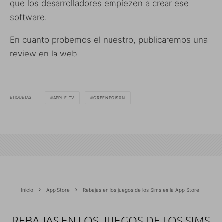
que los desarrolladores empiezen a crear ese
software.
En cuanto probemos el nuestro, publicaremos una
review en la web.
ETIQUETAS
APPLE TV
GREENPOIS0N
Inicio
App Store
Rebajas en los juegos de los Sims en la App Store
REBAJAS EN LOS JUEGOS DE LOS SIMS