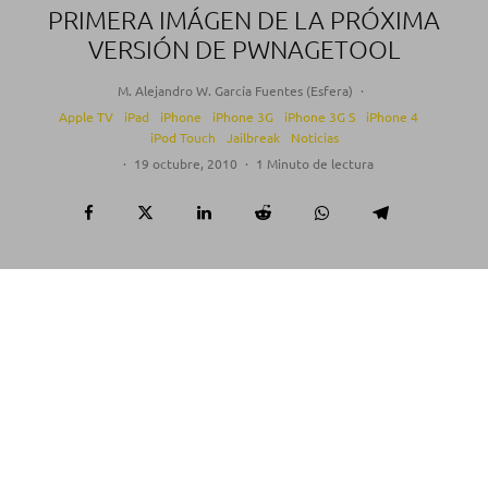
PRIMERA IMÁGEN DE LA PRÓXIMA
VERSIÓN DE PWNAGETOOL
M. Alejandro W. García Fuentes (Esfera)
·
Apple TV
iPad
iPhone
iPhone 3G
iPhone 3G S
iPhone 4
iPod Touch
Jailbreak
Noticias
·
19 octubre, 2010
·
1 Minuto de lectura
MuslceNerd
ha publicado una imágen de la que
será la próxima versión de
PwnageTool
.
Para quien no lo sepa, este programa para Mac,
nos permitirá
actualizar y hacer el jailbreak a un
iPhone (3G, 3Gs y 4) sin necesidad de actualizar
la baseband.
Dándonos así la posibilidad de liberar
el teléfono por software.