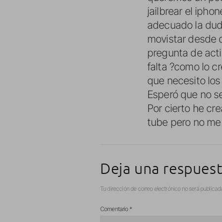
jailbrear el iph
adecuado la duda
movistar desde q
pregunta de acti
falta ?como lo c
que necesito los
Esperó que no s
Por cierto he cre
tube pero no me 
Deja una respues
Tu dirección de correo electrónico no será publicad
Comentario
*