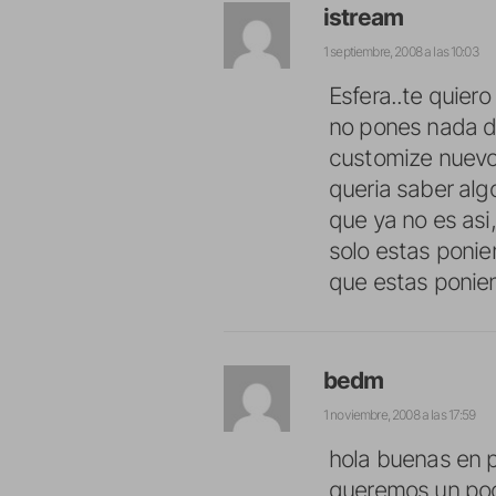
istream
1 septiembre, 2008 a las 10:03
Esfera..te quier
no pones nada del
customize nuevo
queria saber alg
que ya no es asi
solo estas ponien
que estas ponie
bedm
1 noviembre, 2008 a las 17:59
hola buenas en p
queremos un poco