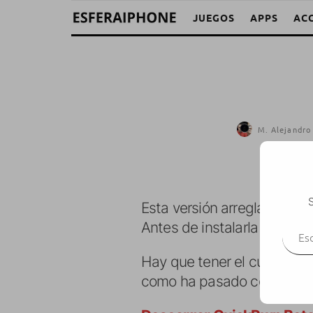
JUEGOS
APPS
AC
M. Alejandro
S
Esta versión arregla alguno
Escr
Antes de instalarla hay que 
Hay que tener el cuenta que
como ha pasado con la prim