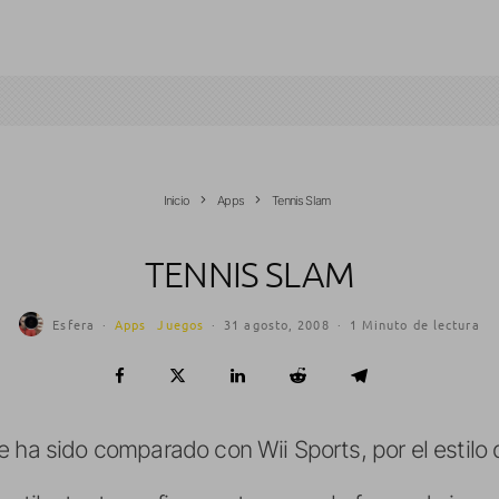
Inicio
Apps
Tennis Slam
TENNIS SLAM
Esfera
·
Apps
Juegos
·
31 agosto, 2008
·
1 Minuto de lectura
 ha sido comparado con Wii Sports, por el estilo d