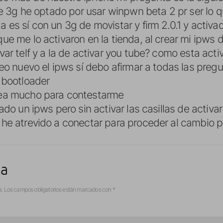
one 3g he optado por usar winpwn beta 2 pr ser lo
 es sí con un 3g de movistar y firm 2.0.1 y activ
ue me lo activaron en la tienda, al crear mi ipws d
var telf y a la de activar you tube? como esta act
reo nuevo el ipws sí debo afirmar a todas las preg
 bootloader
ea mucho para contestarme
ado un ipws pero sin activar las casillas de activar
he atrevido a conectar para proceder al cambio p
ta
a.
Los campos obligatorios están marcados con
*