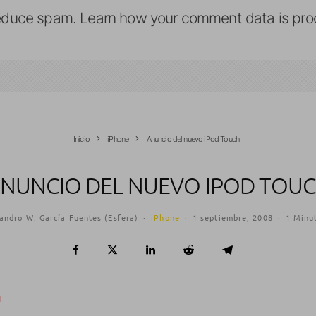
reduce spam.
Learn how your comment data is pro
Inicio
iPhone
Anuncio del nuevo iPod Touch
NUNCIO DEL NUEVO IPOD TOU
andro W. García Fuentes (Esfera)
·
iPhone
·
1 septiembre, 2008
·
1 Minut
m