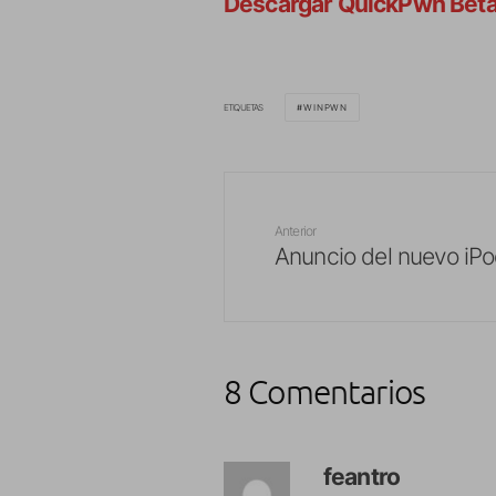
Descargar QuickPwn Beta
ETIQUETAS
WINPWN
Anterior
Anuncio del nuevo iP
8 Comentarios
feantro