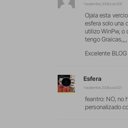
1 septiembre, 2008 a las 9:05
Ojala esta vercio
esfera solo una
utilizo WinPw, o
tengo Graicas,,,,
Excelente BLOG
Esfera
1 septiembre, 2008 a las 9:21
feantro: NO, no 
personalizado co