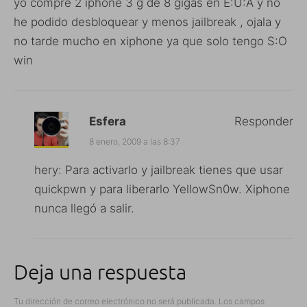
yo compre 2 iphone 3 g de 8 gigas en E:U:A y no
he podido desbloquear y menos jailbreak , ojala y
no tarde mucho en xiphone ya que solo tengo S:O
win
Esfera
Responder
8 enero, 2009 a las 8:37
hery: Para activarlo y jailbreak tienes que usar
quickpwn y para liberarlo YellowSn0w. Xiphone
nunca llegó a salir.
Deja una respuesta
Tu dirección de correo electrónico no será publicada.
Los campos