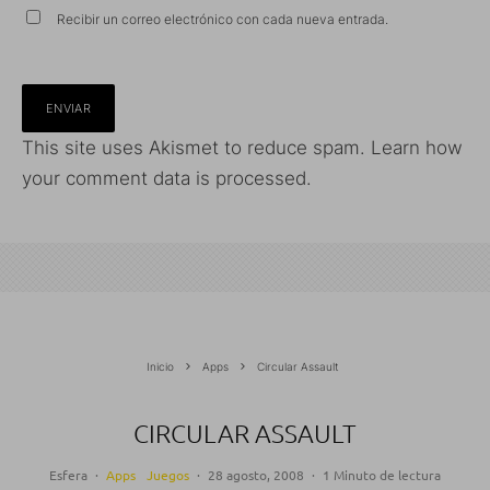
Recibir un correo electrónico con cada nueva entrada.
This site uses Akismet to reduce spam.
Learn how
your comment data is processed.
Inicio
Apps
Circular Assault
CIRCULAR ASSAULT
Esfera
·
Apps
Juegos
·
28 agosto, 2008
·
1 Minuto de lectura