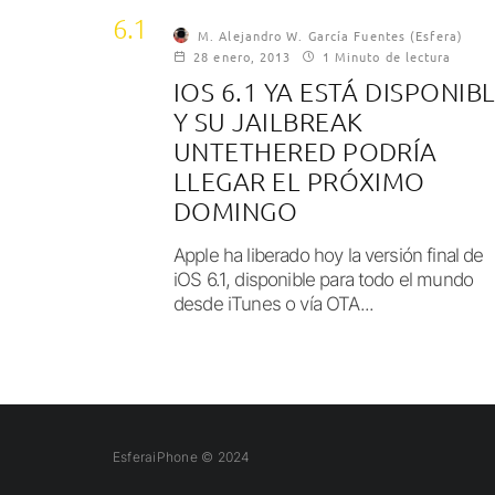
6.1
M. Alejandro W. García Fuentes (Esfera)
28 enero, 2013
1 Minuto de lectura
IOS 6.1 YA ESTÁ DISPONIB
Y SU JAILBREAK
UNTETHERED PODRÍA
LLEGAR EL PRÓXIMO
DOMINGO
Apple ha liberado hoy la versión final de
iOS 6.1, disponible para todo el mundo
desde iTunes o vía OTA...
EsferaiPhone © 2024