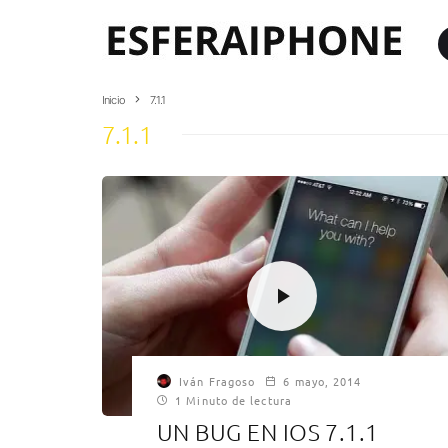
Inicio
7.1.1
7.1.1
Iván Fragoso
6 mayo, 2014
1 Minuto de lectura
UN BUG EN IOS 7.1.1