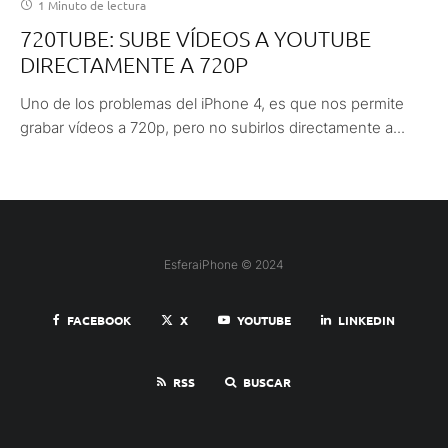
1 Minuto de lectura
720TUBE: SUBE VÍDEOS A YOUTUBE
DIRECTAMENTE A 720P
Uno de los problemas del iPhone 4, es que nos permite
grabar vídeos a 720p, pero no subirlos directamente a...
EsferaiPhone © 2024
FACEBOOK
X
YOUTUBE
LINKEDIN
RSS
BUSCAR