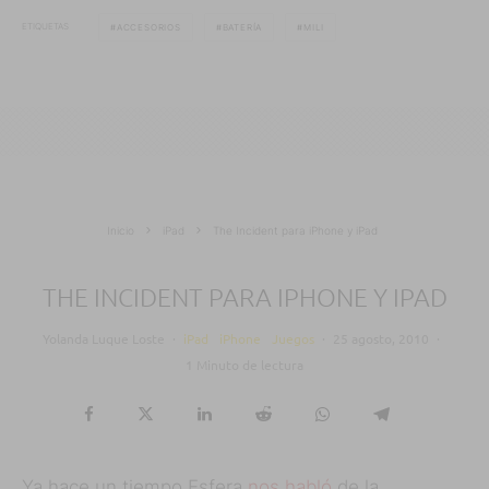
ETIQUETAS
ACCESORIOS
BATERÍA
MILI
Inicio
iPad
The Incident para iPhone y iPad
THE INCIDENT PARA IPHONE Y IPAD
Yolanda Luque Loste
·
iPad
iPhone
Juegos
·
25 agosto, 2010
·
1 Minuto de lectura
Ya hace un tiempo Esfera
nos habló
de la