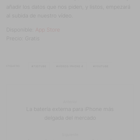
añadir los datos que nos piden, y listos, empezará
al subida de nuestro vídeo.
Disponible:
App Store
Precio: Gratis
ETIQUETAS
720TUBE
VÍDEOS IPHONE 4
YOUTUBE
Anterior
La batería externa para iPhone más
delgada del mercado
Siguiente