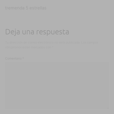
tremenda 5 estrellas
Deja una respuesta
Tu dirección de correo electrónico no será publicada.
Los campos
obligatorios están marcados con
*
Comentario
*