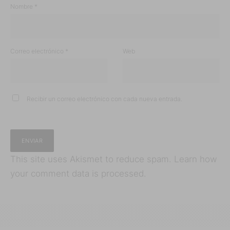
Nombre
*
Correo electrónico
*
Web
Recibir un correo electrónico con cada nueva entrada.
This site uses Akismet to reduce spam.
Learn how
your comment data is processed.