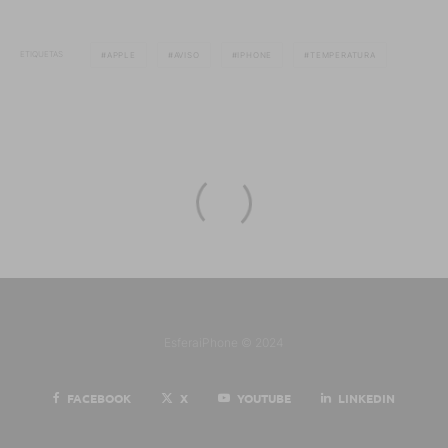
ETIQUETAS
APPLE
AVISO
IPHONE
TEMPERATURA
EsferaiPhone © 2024
FACEBOOK
X
YOUTUBE
LINKEDIN