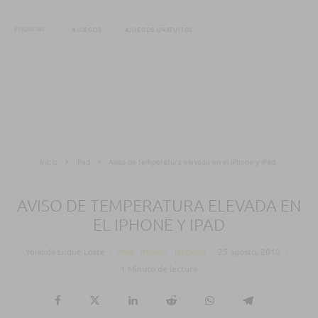
ETIQUETAS
JUEGOS
JUEGOS GRATUITOS
Inicio
iPad
Aviso de temperatura elevada en el iPhone y iPad
AVISO DE TEMPERATURA ELEVADA EN
EL IPHONE Y IPAD
Yolanda Luque Loste
·
iPad
iPhone
Noticias
·
25 agosto, 2010
·
1 Minuto de lectura