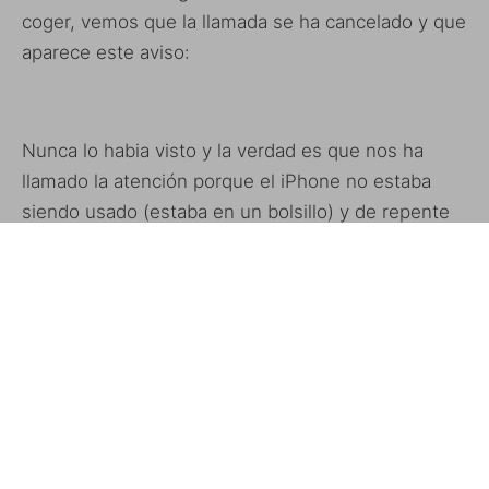
coger, vemos que la llamada se ha cancelado y que
aparece este aviso:
Nunca lo habia visto y la verdad es que nos ha
llamado la atención porque el iPhone no estaba
siendo usado (estaba en un bolsillo) y de repente
dejó de funcionar, sólo podíamos hacer llamadas
de emergencia.
Según Apple, este mensaje aparece cuando la
temperatura de funcionamiento es demasiado
elevada. Se trata de un mecanismo de seguridad
que protege los componentes del dispositivo.
Si aparece este mensaje,
aconsejan apagar el