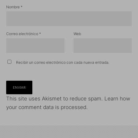
Nombre
*
Correo electrónico
*
Web
Recibir un correo electrónico con cada nueva entrada.
This site uses Akismet to reduce spam.
Learn how
your comment data is processed.