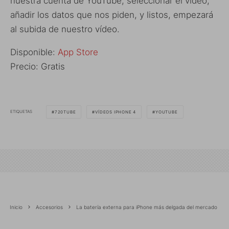
nuestra cuenta de YouTube, seleccionar el vídeo,
añadir los datos que nos piden, y listos, empezará
al subida de nuestro vídeo.
Disponible:
App Store
Precio: Gratis
ETIQUETAS
720TUBE
VÍDEOS IPHONE 4
YOUTUBE
Inicio
Accesorios
La batería externa para iPhone más delgada del mercado