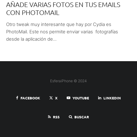
AÑADE VARIAS FOTOS EN TUS EMAILS
CON PHOTOMAIL
Otro tweak muy interesante que hay por Cydia es
PhotoMail. Este nos permite enviar varias fotografías
desde la aplicación de...
EsferaiPhone © 2024
FACEBOOK
X
YOUTUBE
LINKEDIN
RSS
BUSCAR