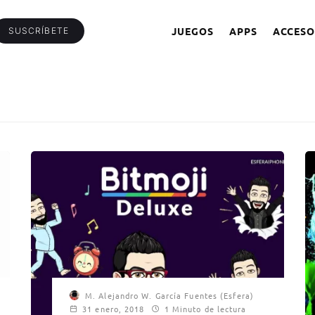
JUEGOS
APPS
ACCESO
SUSCRÍBETE
M. Alejandro W. García Fuentes (Esfera)
31 enero, 2018
1 Minuto de lectura