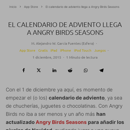
Inicio
App Store
El calendario de adviento llega a Angry Birds Seasons
EL CALENDARIO DE ADVIENTO LLEGA
A ANGRY BIRDS SEASONS
M. Alejandro W. García Fuentes (Esfera)
·
App Store
Gratis
iPad
iPhone
iPod Touch
Juegos
·
1 diciembre, 2015
·
1 Minuto de lectura
Con el 1 de diciembre ya aquí, es momento de
empezar el (o los)
calendario de adviento
, ya sea
de chucherías, juguetes o chocolatinas. Con Angry
Birds no iba a ser menos y un año más
han
actualizado
Angry Birds Seasons
para añadir los