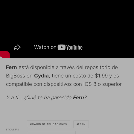
Fern
está disponible a través del repositorio de
BigBoss en
Cydia
, tiene un costo de $1.99 y es
compatible con dispositivos con iOS 8 o superior.
Y a ti… ¿Qué te ha parecido
Fern
?
CAJON DE APLICACIONES
FERN
ETIQUETAS