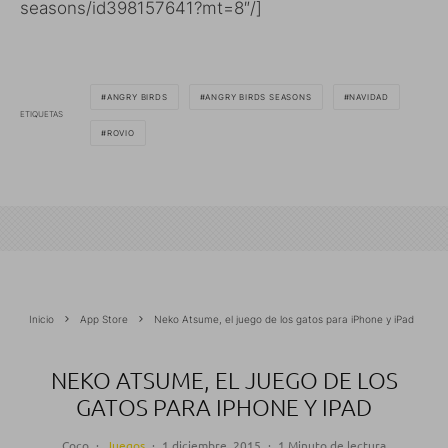
seasons/id398157641?mt=8″/]
ANGRY BIRDS
ANGRY BIRDS SEASONS
NAVIDAD
ETIQUETAS
ROVIO
Inicio
App Store
Neko Atsume, el juego de los gatos para iPhone y iPad
NEKO ATSUME, EL JUEGO DE LOS
GATOS PARA IPHONE Y IPAD
Coco
·
Juegos
·
1 diciembre, 2015
·
1 Minuto de lectura