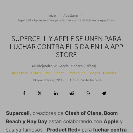
Inicio
App Store
Supercell y Apple se unen para luchar contra el sida en la App Store
SUPERCELL Y APPLE SE UNEN PARA
LUCHAR CONTRA EL SIDA EN LA APP
STORE
M. Alejandro W. García Fuentes (Esfera)
·
App Store
Gratis
iPad
iPhone
iPod Touch
Juegos
Noticias
·
30 noviembre, 2015
·
1 Minuto de lectura
Supercell
, creadores de
Clash of Clans, Boom
Beach y Hay Day
están colaborando con
Apple
y
sus ya famosos «
Product Red
» para
luchar contra