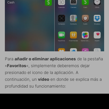
Para
añadir o eliminar aplicaciones
de la pestaña
«
Favoritos
«, simplemente deberemos dejar
presionado el icono de la aplicación. A
continuación, un
vídeo
en donde se explica más a
profundidad su funcionamiento: