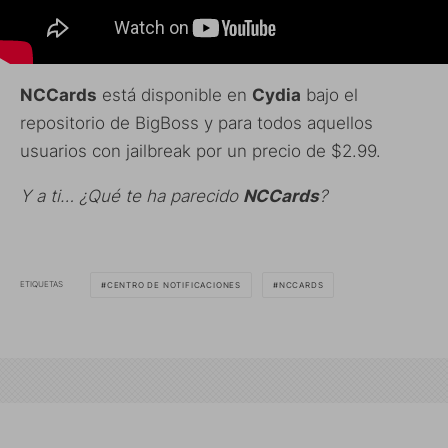
NCCards
está disponible en
Cydia
bajo el
repositorio de BigBoss y para todos aquellos
usuarios con jailbreak por un precio de $2.99.
Y a ti… ¿Qué te ha parecido
NCCards
?
ETIQUETAS
CENTRO DE NOTIFICACIONES
NCCARDS