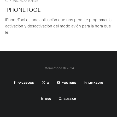
1 Minuto de lectura
IPHONETOOL
iPhoneTool es una aplicación que nos permite programar la
activación y desactivación del modo avión para la hora que
le...
EsferaiPhone © 2024
FACEBOOK
X
YOUTUBE
LINKEDIN
RSS
BUSCAR