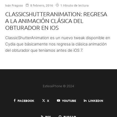
Iván Fragoso
8 febrero, 2016
1 Minuto de lectura
CLASSICSHUTTERANIMATION: REGRESA
A LA ANIMACIÓN CLÁSICA DEL
OBTURADOR EN IOS
ClassicShutterAnimation es un nuevo tweak disponible en
Cydia que básicamente nos regresa la clásica animación
del obturador que teníamos antes de iOS 7.
EsferaiPhone © 2024
FACEBOOK
X
YOUTUBE
LINKEDIN
RSS
BUSCAR