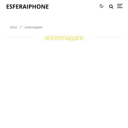
Inicio
antennagate
antennagate