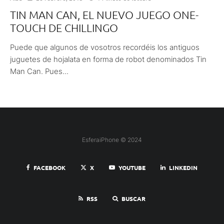
TIN MAN CAN, EL NUEVO JUEGO ONE-
TOUCH DE CHILLINGO
Puede que algunos de vosotros recordéis los antiguos
juguetes de hojalata en forma de robot denominados Tin
Man Can. Pues...
EsferaiPhone © 2024
FACEBOOK
X
YOUTUBE
LINKEDIN
RSS
BUSCAR