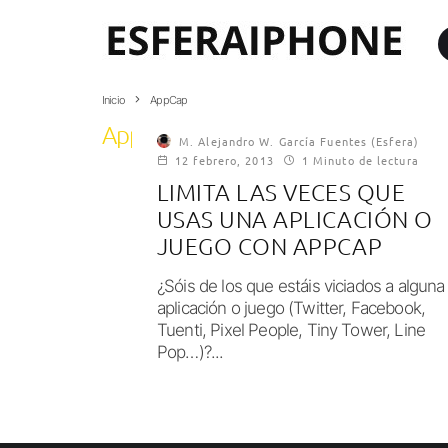
Inicio
AppCap
AppCap
M. Alejandro W. García Fuentes (Esfera)
12 febrero, 2013
1 Minuto de lectura
LIMITA LAS VECES QUE
USAS UNA APLICACIÓN O
JUEGO CON APPCAP
¿Sóis de los que estáis viciados a alguna
aplicación o juego (Twitter, Facebook,
Tuenti, Pixel People, Tiny Tower, Line
Pop…)?...