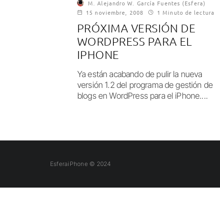
M. Alejandro W. García Fuentes (Esfera)
15 noviembre, 2008
1 Minuto de lectura
PRÓXIMA VERSIÓN DE
WORDPRESS PARA EL
IPHONE
Ya están acabando de pulir la nueva
versión 1.2 del programa de gestión de
blogs en WordPress para el iPhone....
EsferaiPhone © 2024