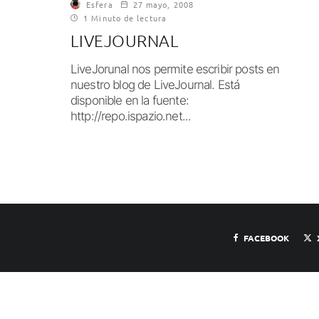
Esfera
27 mayo, 2008
1 Minuto de lectura
LIVEJOURNAL
LiveJorunal nos permite escribir posts en
nuestro blog de LiveJournal. Está
disponible en la fuente:
http://repo.ispazio.net...
FACEBOOK