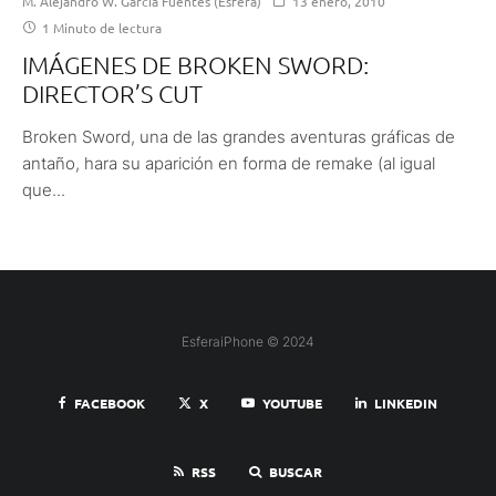
M. Alejandro W. García Fuentes (Esfera)
13 enero, 2010
1 Minuto de lectura
IMÁGENES DE BROKEN SWORD:
DIRECTOR’S CUT
Broken Sword, una de las grandes aventuras gráficas de
antaño, hara su aparición en forma de remake (al igual
que...
EsferaiPhone © 2024
FACEBOOK
X
YOUTUBE
LINKEDIN
RSS
BUSCAR