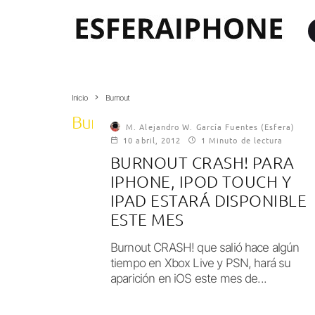
Inicio
Burnout
Burnout
M. Alejandro W. García Fuentes (Esfera)
10 abril, 2012
1 Minuto de lectura
BURNOUT CRASH! PARA
IPHONE, IPOD TOUCH Y
IPAD ESTARÁ DISPONIBLE
ESTE MES
Burnout CRASH! que salió hace algún
tiempo en Xbox Live y PSN, hará su
aparición en iOS este mes de...