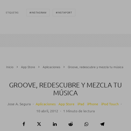
ETIQUETAS
INSTAGRAM
INSTAPORT
Inicio
App Store
Aplicaciones
Groove, redescubre y mezcla tu música
GROOVE, REDESCUBRE Y MEZCLA TU
MÚSICA
Jose A. Segura
·
Aplicaciones
App Store
iPad
iPhone
iPod Touch
·
10 abril, 2012
·
1 Minuto de lectura