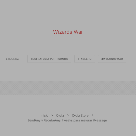
Wizards War
ETIQUETAS
ESTRATEGIA POR TURNOS
TABLERO
WIZARDS WAR
Inicio
Cydia
Cydia Store
SendAny y ReceiveAny, tweaks para mejorar iMessage