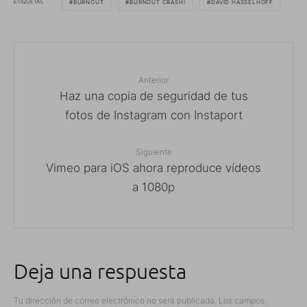
ETIQUETAS
BURNOUT
BURNOUT CRASH!
DAVID HASSELHOFF
Anterior
Haz una copia de seguridad de tus
fotos de Instagram con Instaport
Siguiente
Vimeo para iOS ahora reproduce vídeos
a 1080p
Deja una respuesta
Tu dirección de correo electrónico no será publicada.
Los campos