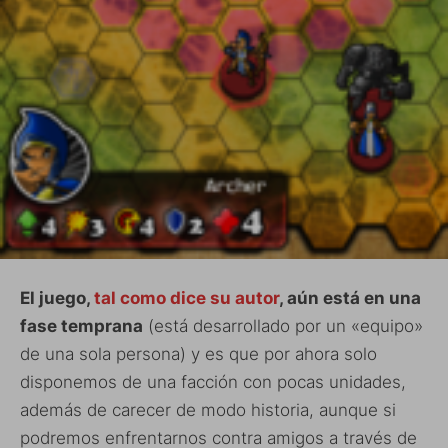
El juego,
tal como dice su autor
, aún está en una
fase temprana
(está desarrollado por un «equipo»
de una sola persona) y es que por ahora solo
disponemos de una facción con pocas unidades,
además de carecer de modo historia, aunque si
podremos enfrentarnos contra amigos a través de