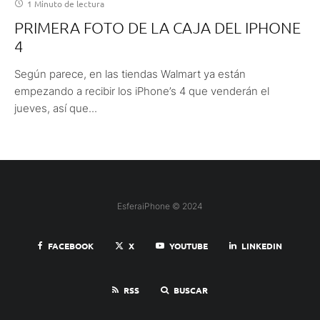
1 Minuto de lectura
PRIMERA FOTO DE LA CAJA DEL IPHONE
4
Según parece, en las tiendas Walmart ya están
empezando a recibir los iPhone’s 4 que venderán el
jueves, así que...
EsferaiPhone © 2024
FACEBOOK
X
YOUTUBE
LINKEDIN
RSS
BUSCAR