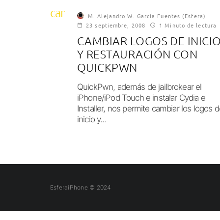
cambiar logos iPhone
M. Alejandro W. García Fuentes (Esfera)
23 septiembre, 2008
1 Minuto de lectura
CAMBIAR LOGOS DE INICI
Y RESTAURACIÓN CON
QUICKPWN
QuickPwn, además de jailbrokear el
iPhone/iPod Touch e instalar Cydia e
Installer, nos permite cambiar los logos d
inicio y...
EsferaiPhone © 2024