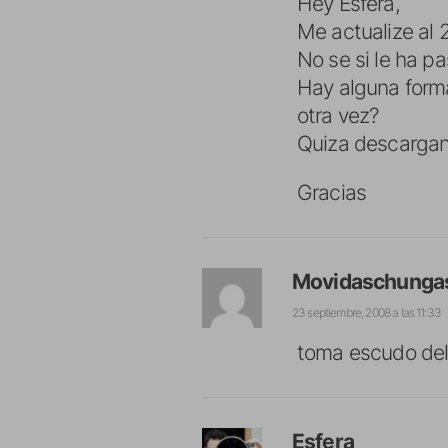
Hey Esfera,
Me actualize al 
No se si le ha p
Hay alguna forma
otra vez?
Quiza descargan
Gracias
Movidaschunga
23 septiembre, 2008 a las 11:33
toma escudo del
Esfera