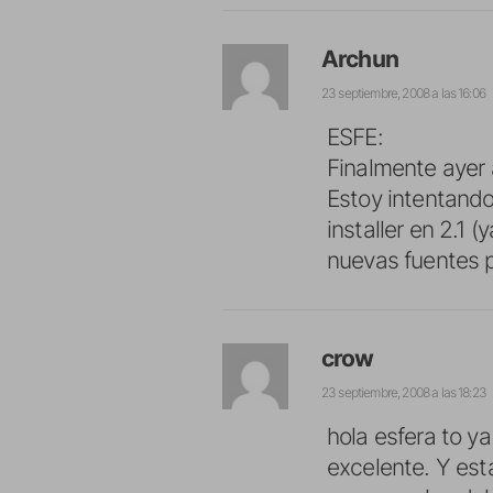
Archun
23 septiembre, 2008 a las 16:06
ESFE:
Finalmente ayer a
Estoy intentando
installer en 2.1 
nuevas fuentes p
crow
23 septiembre, 2008 a las 18:23
hola esfera to ya
excelente. Y est