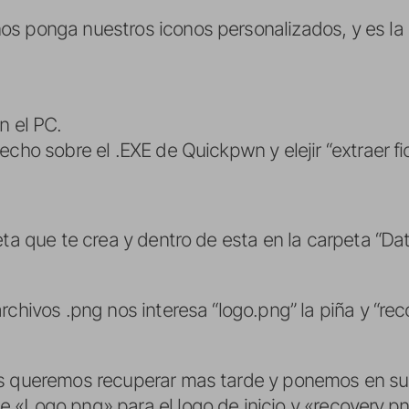
os ponga nuestros iconos personalizados, y es la
n el PC.
echo sobre el .EXE de Quickpwn y elejir “extraer 
eta que te crea y dentro de esta en la carpeta “Dat
rchivos .png nos interesa “logo.png” la piña y “re
os queremos recuperar mas tarde y ponemos en su 
 «Logo.png» para el logo de inicio y «recovery.pn