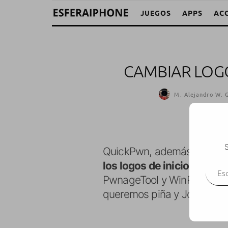
JUEGOS
APPS
AC
CAMBIAR LOGO
M. Alejandro W. G
S
QuickPwn, además de jailbro
Escr
los logos de inicio y del 
PwnageTool y WinPwn, este 
queremos piña y Jobs o na