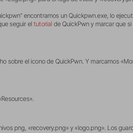
Quickpwn” encontramos un Quickpwn.exe, lo ejecu
ue seguir el
tutorial
de QuickPwn y marcar que si
cho sobre el icono de QuickPwn. Y marcamos «Mos
 «Resources».
hivos png, «recovery.png» y «logo.png». Los guar