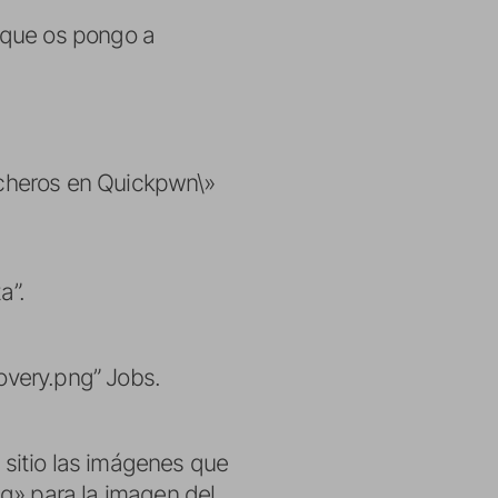
 que os pongo a
ficheros en Quickpwn\»
a”.
covery.png” Jobs.
sitio las imágenes que
g» para la imagen del