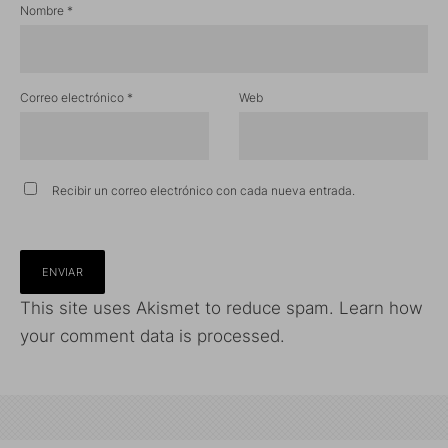
Nombre
*
Correo electrónico
*
Web
Recibir un correo electrónico con cada nueva entrada.
This site uses Akismet to reduce spam.
Learn how
your comment data is processed.