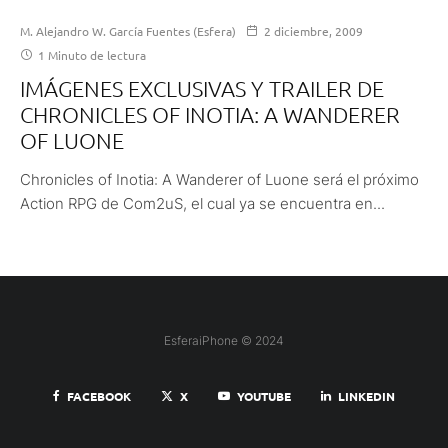
M. Alejandro W. García Fuentes (Esfera)
2 diciembre, 2009
1 Minuto de lectura
IMÁGENES EXCLUSIVAS Y TRAILER DE
CHRONICLES OF INOTIA: A WANDERER
OF LUONE
Chronicles of Inotia: A Wanderer of Luone será el próximo
Action RPG de Com2uS, el cual ya se encuentra en...
EsferaiPhone © 2024
FACEBOOK
X
YOUTUBE
LINKEDIN