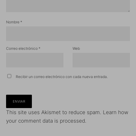
Nombre
*
Correo electrónico
*
Web
Recibir un correo electrónico con cada nueva entrada.
This site uses Akismet to reduce spam.
Learn how
your comment data is processed.