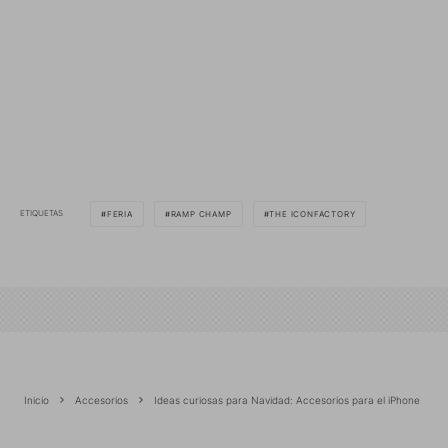
ETIQUETAS
FERIA
RAMP CHAMP
THE ICONFACTORY
Inicio
Accesorios
Ideas curiosas para Navidad: Accesorios para el iPhone