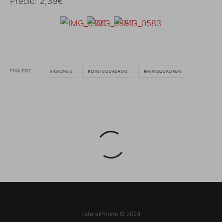
Precio: 2,39€
ETIQUETAS
AVIONES
MINI SQUADRON
MINISQUADRON
EsferaiPhone © 2024