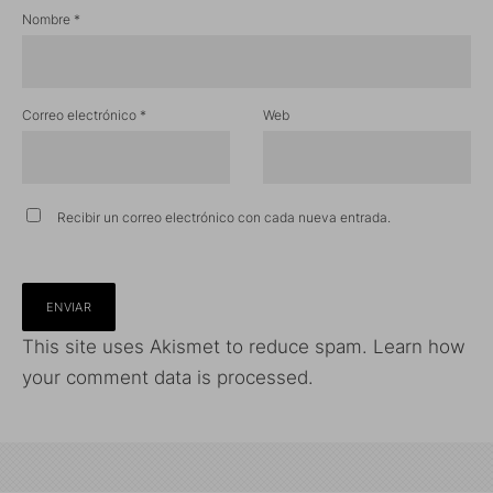
Nombre
*
Correo electrónico
*
Web
Recibir un correo electrónico con cada nueva entrada.
This site uses Akismet to reduce spam.
Learn how
your comment data is processed.