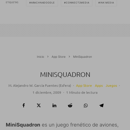
ETIQUETAS
ARACHNADOODLE
CONNECT2MEDIA
INK MEDIA
Inicio
App Store
MiniSquadron
MINISQUADRON
M. Alejandro W. García Fuentes (Esfera)
·
App Store
Apps
Juegos
·
1 diciembre, 2009
·
1 Minuto de lectura
MiniSquadron
es un juego frenético de aviones,