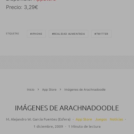
Precio: 3,29€
ETIQUETAS
IPHONE
REALIDAD AUMENTADA
TWITTER
Inicio
App Store
Imágenes de Arachnadoodle
IMÁGENES DE ARACHNADOODLE
M. Alejandro W. García Fuentes (Esfera)
·
App Store
Juegos
Noticias
·
1 diciembre, 2009
·
1 Minuto de lectura