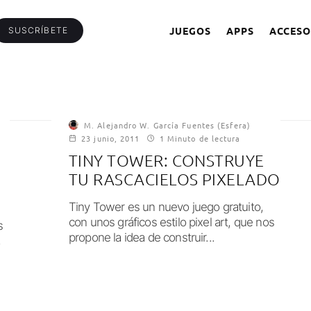
JUEGOS
APPS
ACCESO
SUSCRÍBETE
M. Alejandro W. García Fuentes (Esfera)
23 junio, 2011
1 Minuto de lectura
TINY TOWER: CONSTRUYE
TU RASCACIELOS PIXELADO
Tiny Tower es un nuevo juego gratuito,
con unos gráficos estilo pixel art, que nos
s
propone la idea de construir...
,