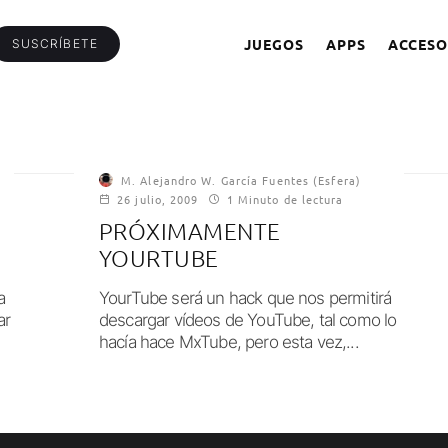
JUEGOS
APPS
ACCESO
SUSCRÍBETE
M. Alejandro W. García Fuentes (Esfera)
26 julio, 2009
1 Minuto de lectura
N
PRÓXIMAMENTE
YOURTUBE
a
YourTube será un hack que nos permitirá
ar
descargar vídeos de YouTube, tal como lo
hacía hace MxTube, pero esta vez,...