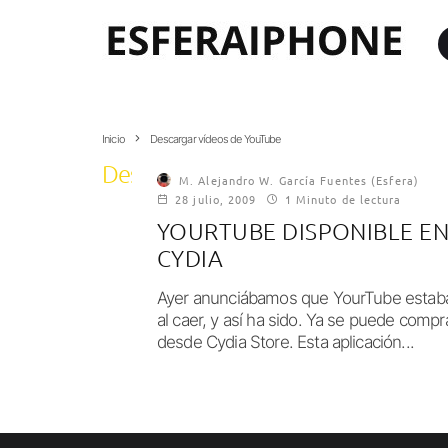
Inicio
Descargar vídeos de YouTube
Descargar vídeos de YouTube
M. Alejandro W. García Fuentes (Esfera)
28 julio, 2009
1 Minuto de lectura
YOURTUBE DISPONIBLE E
CYDIA
Ayer anunciábamos que YourTube estab
al caer, y así ha sido. Ya se puede compr
desde Cydia Store. Esta aplicación...