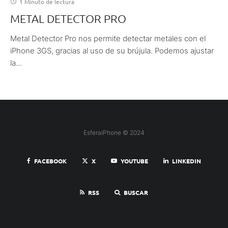
1 Minuto de lectura
METAL DETECTOR PRO
Metal Detector Pro nos permite detectar metales con el
iPhone 3GS, gracias al uso de su brújula. Podemos ajustar
la...
EsferaiPhone © 2024
FACEBOOK
X
YOUTUBE
LINKEDIN
RSS
BUSCAR