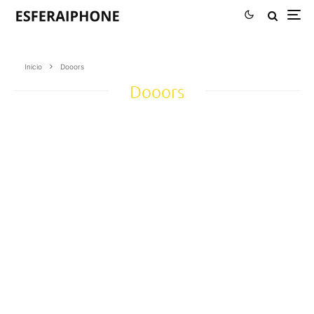
Inicio
Dooors
Dooors