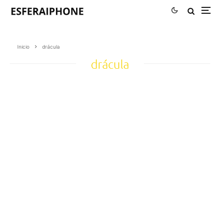
Inicio
drácula
drácula