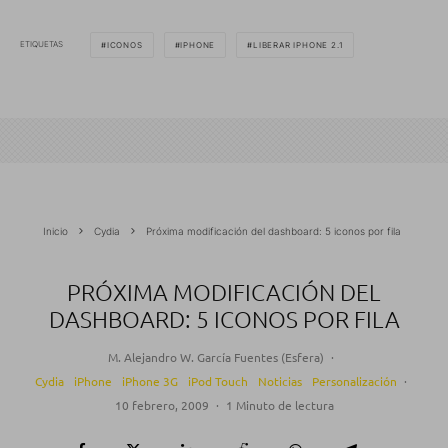
ETIQUETAS
ICONOS
IPHONE
LIBERAR IPHONE 2.1
Inicio
Cydia
Próxima modificación del dashboard: 5 iconos por fila
PRÓXIMA MODIFICACIÓN DEL
DASHBOARD: 5 ICONOS POR FILA
M. Alejandro W. García Fuentes (Esfera)
·
Cydia
iPhone
iPhone 3G
iPod Touch
Noticias
Personalización
·
10 febrero, 2009
·
1 Minuto de lectura