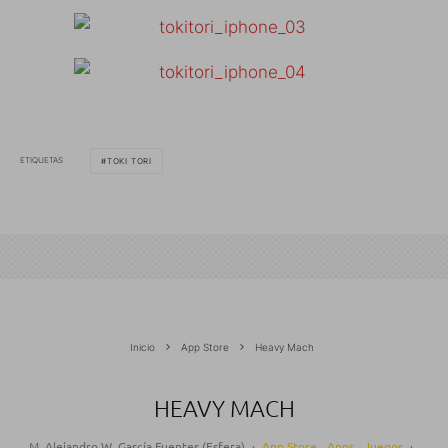
ETIQUETAS
TOKI TORI
Inicio
App Store
Heavy Mach
HEAVY MACH
M. Alejandro W. García Fuentes (Esfera)
·
App Store
Apps
Juegos
·