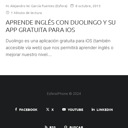
M. Alejandro W. García Fuentes (Esfera)
8 octubre, 2013
1 Minuto de lectura
APRENDE INGLÉS CON DUOLINGO Y SU
APP GRATUITA PARA IOS
Duolingo es una aplicación gratuita para iOS (también
accesible vía web) que nos permitirá aprender inglés o
mejorar nuestro nivel....
EsferaiPhone © 2024
FACEBOOK
X
YOUTUBE
LINKEDIN
RSS
BUSCAR